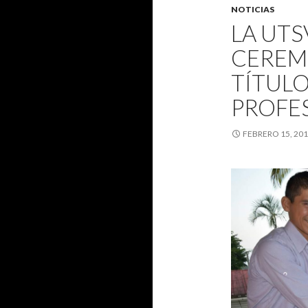
NOTICIAS
LA UTS
CEREM
TÍTULO
PROFES
FEBRERO 15, 20