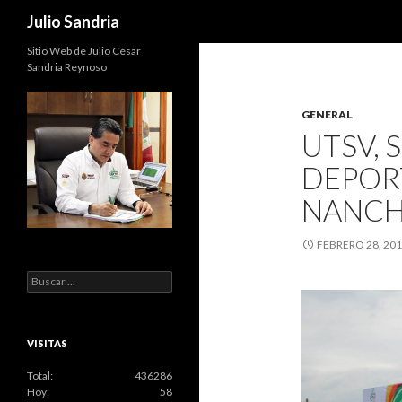
Buscar
Julio Sandria
Sitio Web de Julio César
Sandria Reynoso
GENERAL
UTSV, 
DEPORT
NANCH
FEBRERO 28, 20
Buscar:
VISITAS
Total:
436286
Hoy:
58