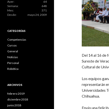
Ayer:
64
Semana:
648
Mes:
371
Desde:
mayo 24, 2009
CATEGORÍAS
Competencias
Cursos
General
Del 14 al 16 de 
Noticias
Sureste de Verac
Personal
Cultural de Uni
Robótica
Los equipos gan
representarán en
ARCHIVOS
Universidades 
febrero 2019
Chihuahua.
diciembre 2018
junio 2018
Envío una felici