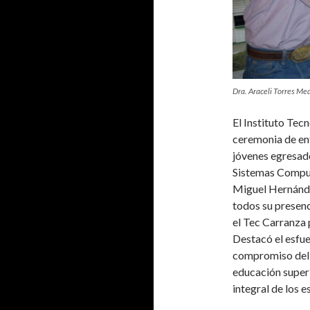
Dra. Araceli Torres Med
El Instituto Tec
ceremonia de ent
jóvenes egresado
Sistemas Computa
Miguel Hernánde
todos su presenc
el Tec Carranza p
Destacó el esfue
compromiso del I
educación superi
integral de los e