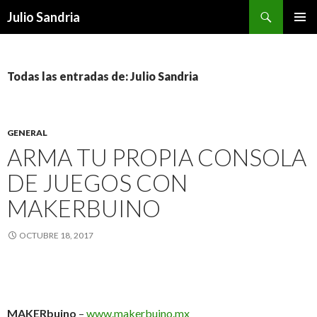
Buscar
Julio Sandria
IR
MENÚ
AL
PRINCI
CONTENIDO
Todas las entradas de: Julio Sandria
GENERAL
ARMA TU PROPIA CONSOLA
DE JUEGOS CON
MAKERBUINO
OCTUBRE 18, 2017
MAKERbuino
–
www.makerbuino.mx