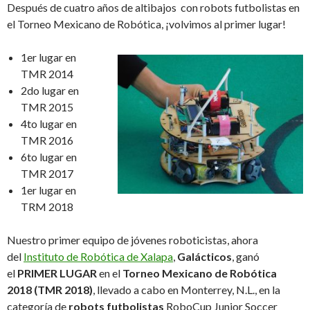
Después de cuatro años de altibajos con robots futbolistas en
el Torneo Mexicano de Robótica, ¡volvimos al primer lugar!
1er lugar en
TMR 2014
2do lugar en
TMR 2015
4to lugar en
TMR 2016
6to lugar en
TMR 2017
1er lugar en
TRM 2018
Nuestro primer equipo de jóvenes roboticistas, ahora
del
Instituto de Robótica de Xalapa
,
Galácticos
, ganó
el
PRIMER LUGAR
en el
Torneo Mexicano de Robótica
2018 (TMR 2018)
, llevado a cabo en Monterrey, N.L., en la
categoría de
robots futbolistas
RoboCup Junior Soccer